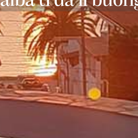
'alba ti dà il buo